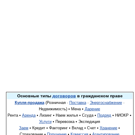
Основные типы
договоров
в гражданском праве
Купля-продажа
(Розничная ·
Поставка
·
Энергоснабжение
·
Недвижимость) • Мена •
Дарение
Рента •
Аренда
• Лизинг • Наем жилья • Ссуда •
Подряд
• НИОКР •
Услуги
• Перевозка • Экспедиция
Заем
• Кредит • Факторинг • Вклад • Счет •
Хранение
•
Страхование •
Поручение
•
Комиссия
•
Агентирование