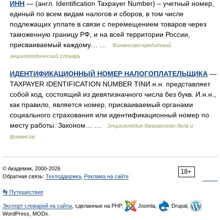
ИНН
— (англ. Identification Taxpayer Number) – учетный номер,
единый по всем видам налогов и сборов, в том числе
подлежащих уплате в связи с перемещением товаров через
таможенную границу РФ, и на всей территории России,
присваиваемый каждому… …
Финансово-кредитный
энциклопедический словарь
ИДЕНТИФИКАЦИОННЫЙ НОМЕР НАЛОГОПЛАТЕЛЬЩИКА
—
TAXPAYER IDENTIFICATION NUMBER TINИ.н.н. представляет
собой код, состоящий из девятизначного числа без букв. И.н.н.,
как правило, является номер, присваиваемый органами
социального страхования или идентификационный номер по
месту работы. Законом… …
Энциклопедия банковского дела и
финансов
© Академик, 2000-2026
18+
Обратная связь:
Техподдержка
,
Реклама на сайте
👣 Путешествия
Экспорт словарей на сайты
, сделанные на PHP,
Joomla,
Drupal,
WordPress, MODx.