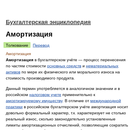
Бухгалтерская энциклопедия
Амортизация
Толкование
Перевод
Амортизация
Амортизация
в бухгалтерском учёте — процесс перенесения
по частям стоимости
основных средств
и
нематериальных
активов
по мере их физического или морального износа на
стоимость производимого продукта.
Данный термин употребляется в аналогичном значении и в
российском
налоговом учете
применительно к
амортизируемому имуществу
. В отличие от
международной
практики
в российском бухгалтерском учёте амортизация носит
довольно формальный характер, т.к. характеризует не столько
реальный износ, сколько законодательно установленные
лимиты амортизационных отчислений, позволяющие сократить