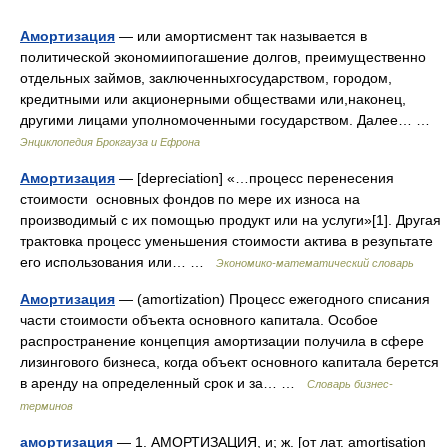
Амортизация
— или амортисмент так называется в
политической экономиипогашение долгов, преимущественно
отдельных займов, заключенныхгосударством, городом,
кредитными или акционерными обществами или,наконец,
другими лицами уполномоченными государством. Далее… …
Энциклопедия Брокгауза и Ефрона
Амортизация
— [depreciation] «…процесс перенесения
стоимости основных фондов по мере их износа на
производимый с их помощью продукт или на услуги»[1]. Другая
трактовка процесс уменьшения стоимости актива в резупьтате
его использования или… …
Экономико-математический словарь
Амортизация
— (amortization) Процесс ежегодного списания
части стоимости объекта основного капитала. Особое
распространение концепция амортизации получила в сфере
лизингового бизнеса, когда объект основного капитала берется
в аренду на определенный срок и за… …
Словарь бизнес-
терминов
амортизация
— 1. АМОРТИЗАЦИЯ, и; ж. [от лат. amortisation